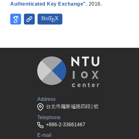
Authenticated Key Exchange"
, 2016.
Address
台北市羅斯福路四段1號
Telephone
+886-2-33661467
E-mail