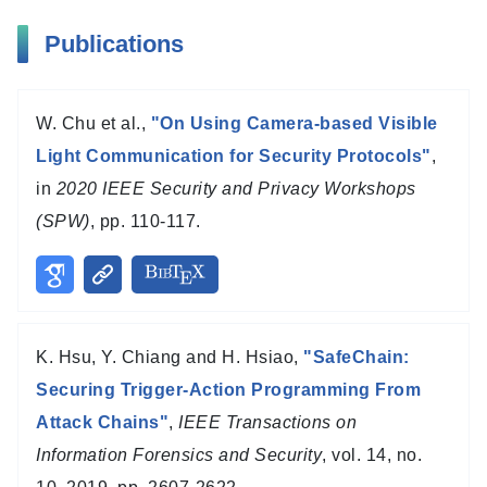
Publications
W. Chu et al.,
"On Using Camera-based Visible
Light Communication for Security Protocols"
,
in
2020 IEEE Security and Privacy Workshops
(SPW)
, pp. 110-117.
K. Hsu, Y. Chiang and H. Hsiao,
"SafeChain:
Securing Trigger-Action Programming From
Attack Chains"
,
IEEE Transactions on
Information Forensics and Security
, vol. 14, no.